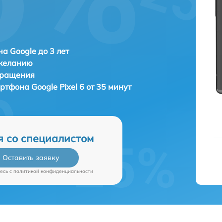
а Google до 3 лет
 желанию
бращения
артфона
Google Pixel 6 от 35 минут
я со специалистом
Оставить заявку
есь c
политикой конфиденциальности