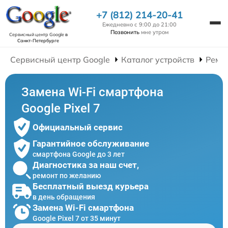
+7 (812) 214-20-41
Ежедневно с 9:00 до 21:00
Позвонить
мне утром
Сервисный центр Google
в
Санкт-Петербурге
Сервисный центр Google
Каталог устройств
Ремо
Замена Wi-Fi смартфона
Google Pixel 7
Официальный сервис
Гарантийное обслуживание
смартфона Google до 3 лет
Диагностика за наш счет,
ремонт по желанию
Бесплатный выезд курьера
в день обращения
Замена Wi-Fi смартфона
Google Pixel 7 от 35 минут