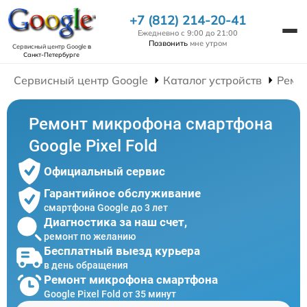
+7 (812) 214-20-41
Ежедневно с 9:00 до 21:00
Позвонить
мне утром
Сервисный центр Google
в
Санкт-Петербурге
Сервисный центр Google
Каталог устройств
Ремо
Ремонт микрофона смартфона
Google Pixel Fold
Официальный сервис
Гарантийное обслуживание
смартфона Google до 3 лет
Диагностика за наш счет,
ремонт по желанию
Бесплатный выезд курьера
в день обращения
Ремонт микрофона смартфона
Google Pixel Fold от 35 минут