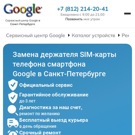
+7 (812) 214-20-41
Ежедневно с 9:00 до 21:00
Позвонить
мне утром
Сервисный центр Google
в
Санкт-Петербурге
Сервисный центр Google
Каталог устройств
Ремо
Замена держателя SIM-карты
телефона смартфона
Google в Санкт-Петербурге
Официальный сервис
Гарантийное обслуживание
до 3 лет
Диагностика за наш счет,
ремонт по желанию
Бесплатный выезд курьера
в день обращения
Срочный ремонт