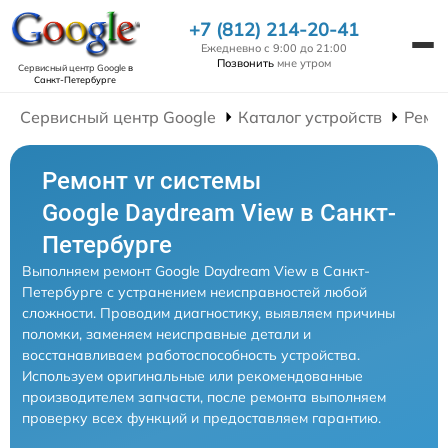
+7 (812) 214-20-41
Ежедневно с 9:00 до 21:00
Позвонить
мне утром
Сервисный центр Google
в
Санкт-Петербурге
Сервисный центр Google
Каталог устройств
Ремон
Ремонт vr системы
Google Daydream View в Санкт-
Петербурге
Выполняем ремонт Google Daydream View в Санкт-
Петербурге с устранением неисправностей любой
сложности. Проводим диагностику, выявляем причины
поломки, заменяем неисправные детали и
восстанавливаем работоспособность устройства.
Используем оригинальные или рекомендованные
производителем запчасти, после ремонта выполняем
проверку всех функций и предоставляем гарантию.